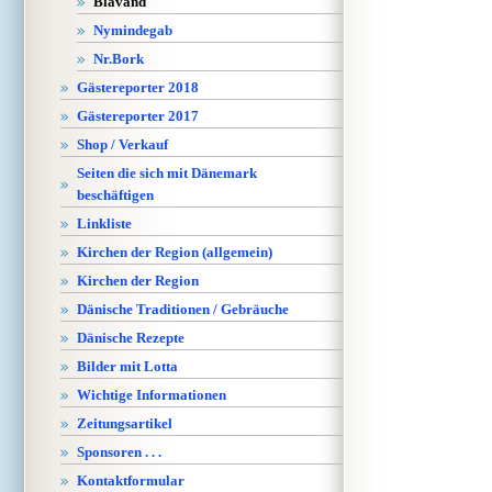
Blåvand
Nymindegab
Nr.Bork
Gästereporter 2018
Gästereporter 2017
Shop / Verkauf
Seiten die sich mit Dänemark
beschäftigen
Linkliste
Kirchen der Region (allgemein)
Kirchen der Region
Dänische Traditionen / Gebräuche
Dänische Rezepte
Bilder mit Lotta
Wichtige Informationen
Zeitungsartikel
Sponsoren . . .
Kontaktformular