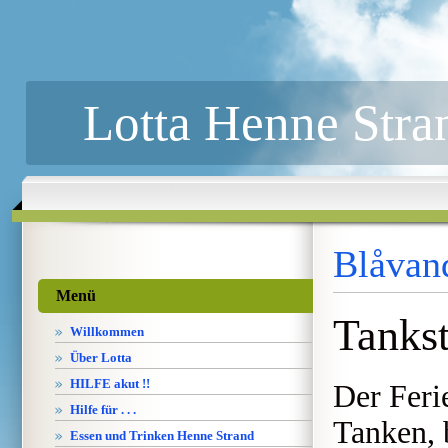
Lotta Henne Stra
Blåvan
Menü
Tankst
Willkommen
Über Lotta
HILFE akut !!
Der Feri
Hilfe für . . .
Tanken, 
Essen und Trinken Henne Strand