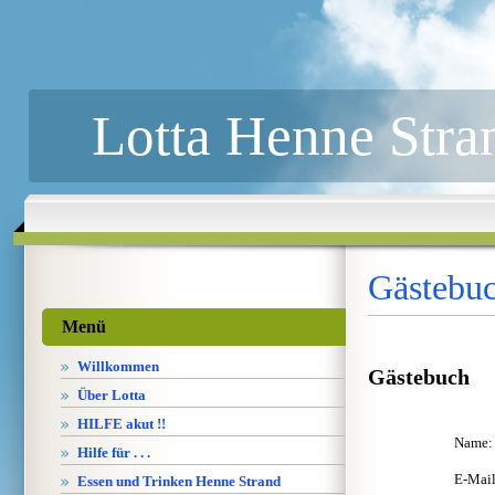
Lotta Henne Stra
Gästebu
Menü
Willkommen
Gästebuch
Über Lotta
HILFE akut !!
Name:
Hilfe für . . .
E-Mail
Essen und Trinken Henne Strand