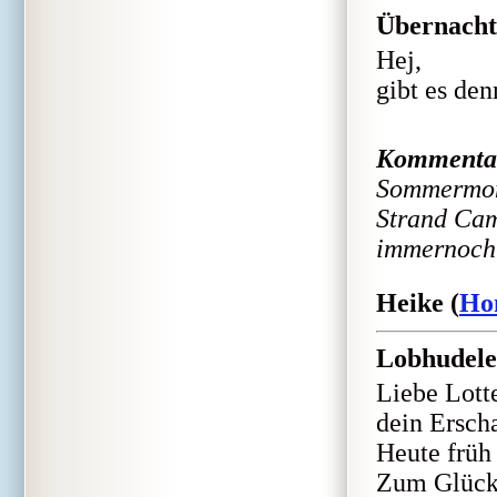
Übernacht
Hej,
gibt es de
Kommenta
Sommermona
Strand Cam
immernoch 
Heike (
Ho
Lobhudele
Liebe Lott
dein Erscha
Heute früh 
Zum Glück 