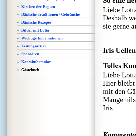
So eine lie
Kirchen der Region
Liebe Lotta
Dänische Traditionen / Gebräuche
Deshalb w
Dänische Rezepte
sie gerne a
Bilder mit Lotta
Wichtige Informationen
Zeitungsartikel
Iris Uellen
Sponsoren . . .
Kontaktformular
Tolles Ko
Gästebuch
Liebe Lott
Hier bleib
mit den Gä
Mange hils
Iris
Kommenta