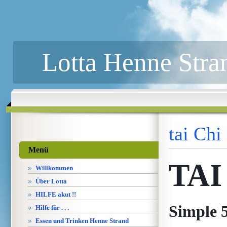
Lotta Henne Stra
tai Chi
Menü
TAI
Willkommen
Über Lotta
HILFE akut !!
Simple 
Hilfe für . . .
Essen und Trinken Henne Strand