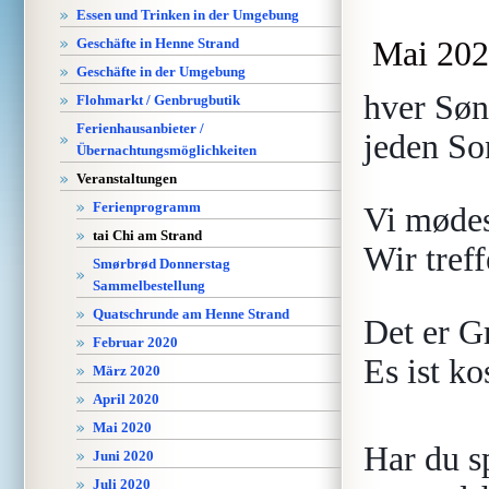
Essen und Trinken in der Umgebung
Mai 202
Geschäfte in Henne Strand
Geschäfte in der Umgebung
hver Søn
Flohmarkt / Genbrugbutik
Ferienhausanbieter /
jeden So
Übernachtungsmöglichkeiten
Veranstaltungen
Ferienprogramm
Vi mødes
tai Chi am Strand
Wir tref
Smørbrød Donnerstag
Sammelbestellung
Quatschrunde am Henne Strand
Det er G
Februar 2020
Es ist k
März 2020
April 2020
Mai 2020
Har du sp
Juni 2020
Juli 2020