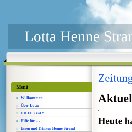
Lotta Henne Stra
Zeitung
Menü
Aktuel
Willkommen
Über Lotta
HILFE akut !!
Heute ha
Hilfe für . . .
Essen und Trinken Henne Strand