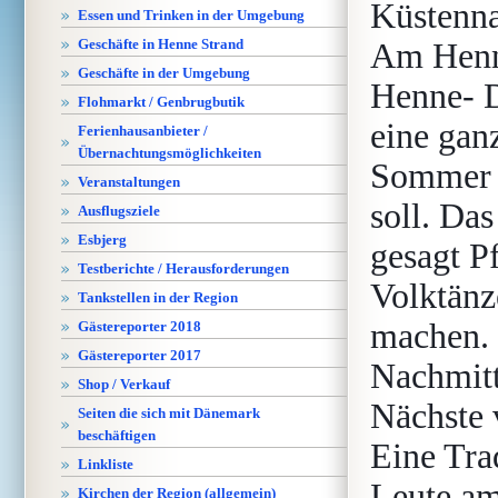
Küstenna
Essen und Trinken in der Umgebung
Geschäfte in Henne Strand
Am Henn
Geschäfte in der Umgebung
Henne- D
Flohmarkt / Genbrugbutik
eine gan
Ferienhausanbieter /
Übernachtungsmöglichkeiten
Sommer f
Veranstaltungen
soll. Da
Ausflugsziele
Esbjerg
gesagt P
Testberichte / Herausforderungen
Volktänz
Tankstellen in der Region
machen. 
Gästereporter 2018
Gästereporter 2017
Nachmitt
Shop / Verkauf
Nächste 
Seiten die sich mit Dänemark
beschäftigen
Eine Trad
Linkliste
Leute am
Kirchen der Region (allgemein)