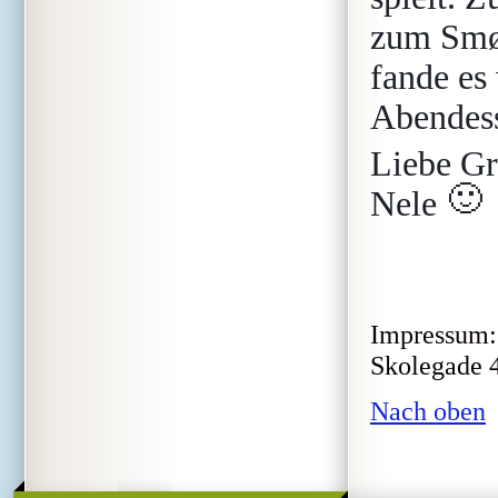
zum Smø
fande es
Abendes
Liebe G
🙂
Nele
Impressum: 
Skolegade 4
Nach oben