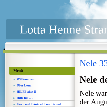
Lotta Henne Stra
Nele 3
Menü
Nele d
Willkommen
Über Lotta
Nele war
HILFE akut !!
Hilfe für . . .
der Augu
Essen und Trinken Henne Strand