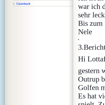
Gästebuch
war ich 
sehr lec
Bis zum
Nele
3.Berich
Hi Lotta
gestern 
Outrup 
Golfen m
Es hat v
spielt. 