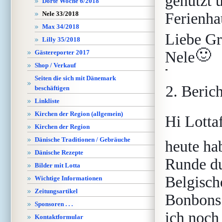
genutzt 
Dörte Woche 6/2018
Ferienha
Nele 33/2018
Max 34/2018
Liebe Gr
Lilly 35/2018
🙂
Nele
Gästereporter 2017
Shop / Verkauf
Seiten die sich mit Dänemark
2. Beric
beschäftigen
Linkliste
Kirchen der Region (allgemein)
Hi Lotta
Kirchen der Region
Dänische Traditionen / Gebräuche
heute ha
Dänische Rezepte
Runde du
Bilder mit Lotta
Belgisch
Wichtige Informationen
Zeitungsartikel
Bonbons
Sponsoren . . .
ich noch
Kontaktformular