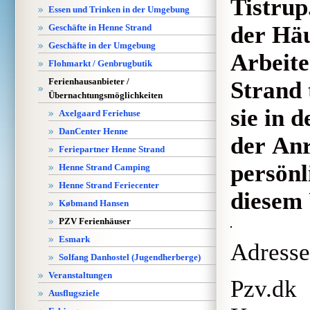
Tistrup
Essen und Trinken in der Umgebung
der Häu
Geschäfte in Henne Strand
Geschäfte in der Umgebung
Arbeit
Flohmarkt / Genbrugbutik
Ferienhausanbieter /
Strand 
Übernachtungsmöglichkeiten
sie in 
Axelgaard Feriehuse
DanCenter Henne
der Anr
Feriepartner Henne Strand
persönl
Henne Strand Camping
Henne Strand Feriecenter
diesem
Købmand Hansen
PZV Ferienhäuser
Esmark
Adress
Solfang Danhostel (Jugendherberge)
Veranstaltungen
Pzv.dk
Ausflugsziele