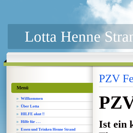
Lotta Henne Stra
PZV Fe
Menü
PZV
Willkommen
Über Lotta
HILFE akut !!
Ist ein
Hilfe für . . .
Essen und Trinken Henne Strand