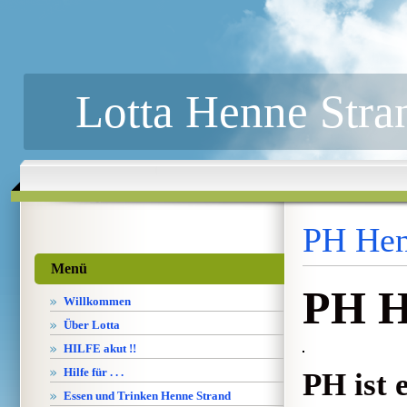
Lotta Henne Stra
PH He
Menü
PH H
Willkommen
Über Lotta
HILFE akut !!
Hilfe für . . .
PH ist 
Essen und Trinken Henne Strand