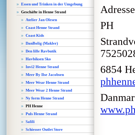
Essen und Trinken in der Umgebung
Adresse
Geschäfte in Henne Strand
Atelier Jan Olesen
PH
Coast Henne Strand
Coast Kids
Stra
DanBolig (Makler)
752502
Den lille Ravbutik
Havbiksen Sko
6854 
Invi2 Henne Strand
Meer By Ilse Jacobsen
phhenn
Meer Wear Henne Strand
Meer Wear 2 Henne Strand
Dan
Ny form Henne Strand
PH Henne
www.ph
Puls Henne Strand
Salili
Schiesser Outlet Store