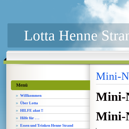
Lotta Henne Stra
Mini-N
Menü
Mini-
Willkommen
Über Lotta
HILFE akut !!
Mini-
Hilfe für . . .
Essen und Trinken Henne Strand