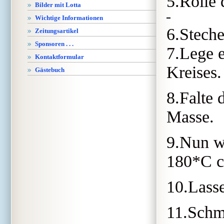
5.Rolle 
Bilder mit Lotta
Wichtige Informationen
6.Steche
Zeitungsartikel
Sponsoren . . .
7.Lege e
Kontaktformular
Kreises.
Gästebuch
8.Falte 
Masse.
9.Nun w
180*C c
10.Lass
11.Schme