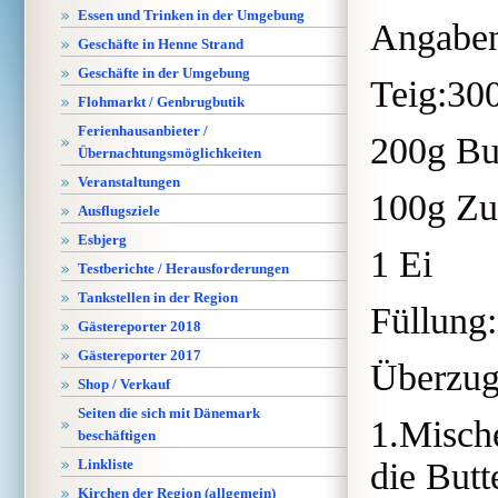
Essen und Trinken in der Umgebung
Angaben 
Geschäfte in Henne Strand
Geschäfte in der Umgebung
Teig:30
Flohmarkt / Genbrugbutik
Ferienhausanbieter /
200g Bu
Übernachtungsmöglichkeiten
Veranstaltungen
100g Zu
Ausflugsziele
Esbjerg
1 Ei
Testberichte / Herausforderungen
Tankstellen in der Region
Füllung
Gästereporter 2018
Gästereporter 2017
Überzug
Shop / Verkauf
Seiten die sich mit Dänemark
1.Misch
beschäftigen
Linkliste
die Butt
Kirchen der Region (allgemein)