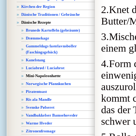
2.Knet d
Kirchen der Region
Dänische Traditionen / Gebräuche
Butter/
Dänische Rezepte
Brunede Kartoffeln (gebräunte)
3.Mische
Drømmekage
einem g
Gammeldags fastelavnsboller
(Faschingsgebäck)
Kanelstang
4.Form 
Luciabrød / Luciabrot
einwenig
Mini-Napoleonhætte
auszurol
Norwegische Pfannkuchen
Piratentoast
kommt ca
Ris ala Mandle
das der 
Svenske Pølseret
Vandbakkelser Bamsehoveder
schwer u
Warme Hveder
Zitronenfromage