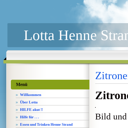
Lotta Henne Stra
Zitron
Menü
Zitro
Willkommen
Über Lotta
HILFE akut !!
Bild und
Hilfe für . . .
Essen und Trinken Henne Strand