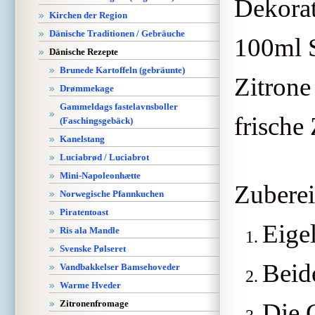
Dekorat
Kirchen der Region
Dänische Traditionen / Gebräuche
100ml 
Dänische Rezepte
Brunede Kartoffeln (gebräunte)
Zitrone
Drømmekage
Gammeldags fastelavnsboller
frische
(Faschingsgebäck)
Kanelstang
Luciabrød / Luciabrot
Mini-Napoleonhætte
Zuberei
Norwegische Pfannkuchen
Piratentoast
Eige
Ris ala Mandle
Svenske Pølseret
Beid
Vandbakkelser Bamsehoveder
Warme Hveder
Zitronenfromage
Die 