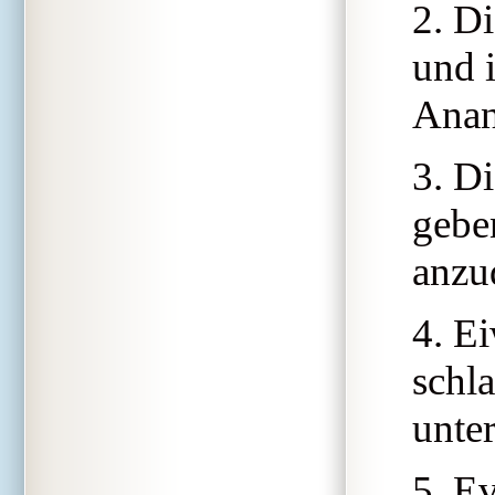
2. D
und 
Anan
3. D
gebe
anzu
4. Ei
schl
unte
5. E