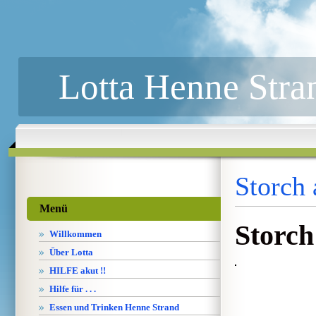
Lotta Henne Stra
Storch
Menü
Storch
Willkommen
Über Lotta
HILFE akut !!
Hilfe für . . .
Essen und Trinken Henne Strand