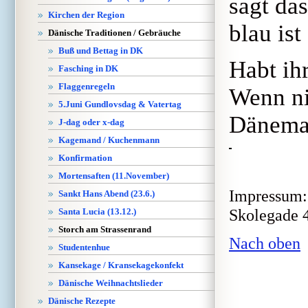
sagt das
Kirchen der Region
blau ist
Dänische Traditionen / Gebräuche
Buß und Bettag in DK
Habt ih
Fasching in DK
Flaggenregeln
Wenn ni
5.Juni Gundlovsdag & Vatertag
Dänemar
J-dag oder x-dag
Kagemand / Kuchenmann
Konfirmation
Mortensaften (11.November)
Impressum: 
Sankt Hans Abend (23.6.)
Skolegade 4
Santa Lucia (13.12.)
Storch am Strassenrand
Nach oben
Studentenhue
Kansekage / Kransekagekonfekt
Dänische Weihnachtslieder
Dänische Rezepte