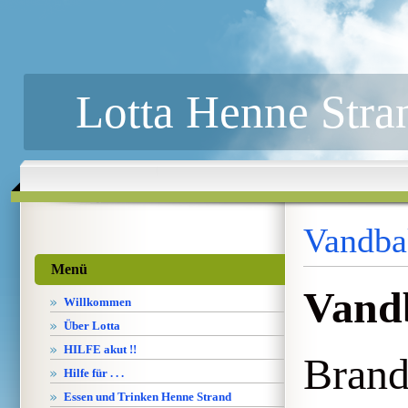
Lotta Henne Stra
Vandba
Menü
Vand
Willkommen
Über Lotta
HILFE akut !!
Brand
Hilfe für . . .
Essen und Trinken Henne Strand