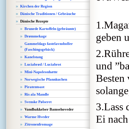
Kirchen der Region
Dänische Traditionen / Gebräuche
Dänische Rezepte
1.Magar
Brunede Kartoffeln (gebräunte)
geben u
Drømmekage
Gammeldags fastelavnsboller
(Faschingsgebäck)
2.Rühre
Kanelstang
und ”b
Luciabrød / Luciabrot
Mini-Napoleonhætte
Besten 
Norwegische Pfannkuchen
Piratentoast
solange
Ris ala Mandle
Svenske Pølseret
3.Lass 
Vandbakkelser Bamsehoveder
Ei nach
Warme Hveder
Zitronenfromage