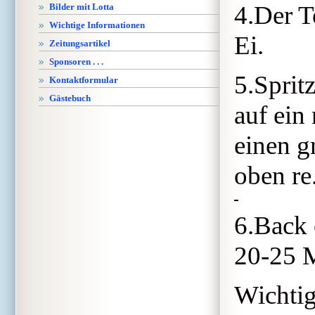
4.Der T
Bilder mit Lotta
Wichtige Informationen
Ei.
Zeitungsartikel
Sponsoren . . .
5.Sprit
Kontaktformular
Gästebuch
auf ein
einen g
oben re.
6.Back 
20-25 
Wichtig!