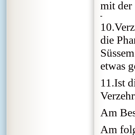
mit der
10.Verz
die Pha
Süssem 
etwas g
11.Ist d
Verzehr
Am Best
Am folg