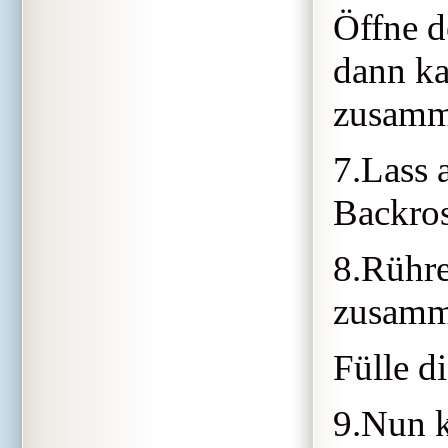
Öffne d
dann ka
zusamme
7.Lass 
Backros
8.Rühre
zusamme
Fülle d
9.Nun k